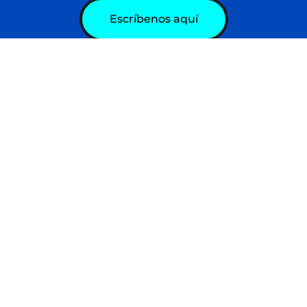
Escríbenos aquí
acto
Programas
 Flores de Catia, Calle Andrés
Grupo Juvenil Huellas
9. Caracas, VE
cas: +58 (212) 863 16 50
Casa de los Muchachos
sApp: +58 (412) 217 99 11
Centro de Formación
virtual@huellasvzla.org
San Luis Gonzaga