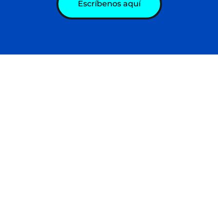
Escríbenos aquí
acto
Programas
 Flores de Catia, Calle Andrés
Grupo Juvenil Huellas
9. Caracas, VE
cas: +58 (212) 863 16 50
Casa de los Muchachos
sApp: +58 (412) 217 99 11
Centro de Formación
virtual@huellasvzla.org
San Luis Gonzaga