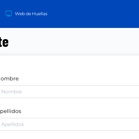
Web de Huellas
te
ombre
pellidos