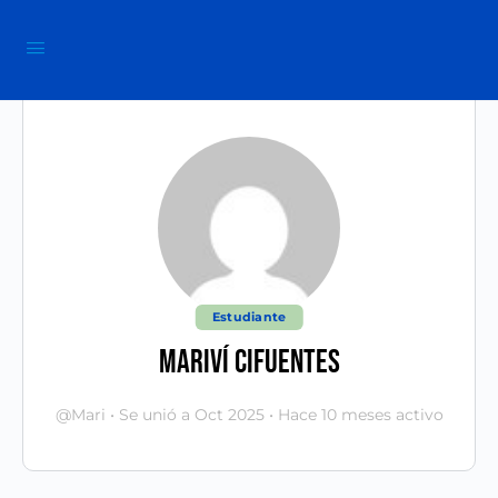
Estudiante
Mariví Cifuentes
@Mari
•
Se unió a Oct 2025
•
Hace 10 meses activo